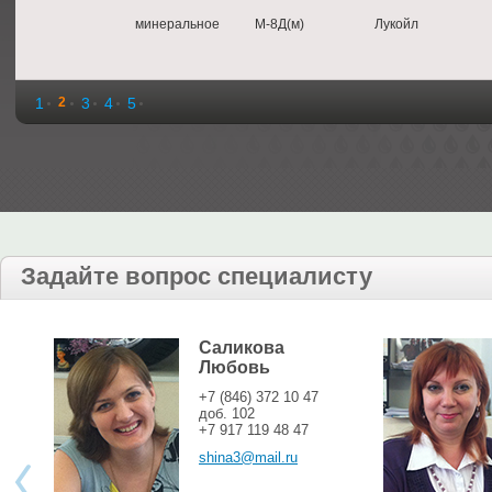
минеральное
М-8Д(м)
Лукойл
1
2
3
4
5
Задайте вопрос специалисту
Саликова
Любовь
+7 (846) 372 10 47
доб. 102
+7 917 119 48 47
shina3@mail.ru