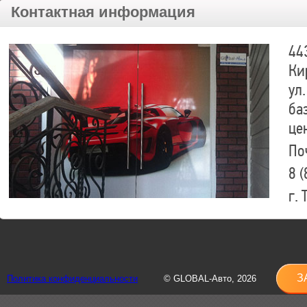
Контактная информация
44
Ки
ул.
ба
це
По
8 (
г.
8 (
sh
З
Политика конфиденциальности
© GLOBAL-Авто, 2026