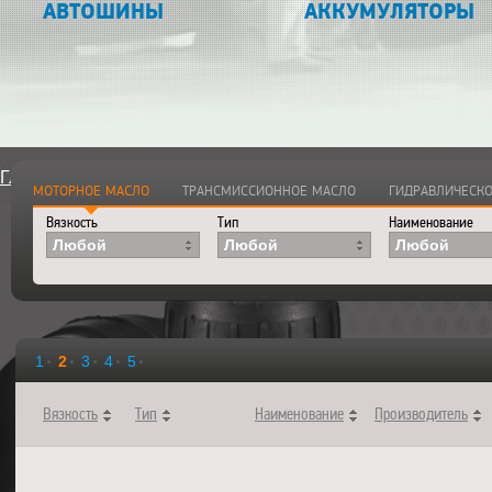
АВТОШИНЫ
АККУМУЛЯТОРЫ
Главная
>
Каталог
>
Смазочные материалы
>
Моторные ма
МОТОРНОЕ МАСЛО
ТРАНСМИССИОННОЕ МАСЛО
ГИДРАВЛИЧЕСКО
Вязкость
Тип
Наименование
Любой
Любой
Любой
1
2
3
4
5
Вязкость
Тип
Наименование
Производитель