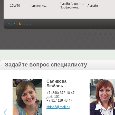
Лукойл Авангард
10W40
синтетика
Лукойл
Професионал
3
4
5
6
7
Задайте вопрос специалисту
Саликова
Любовь
+7 (846) 372 10 47
доб. 102
+7 917 119 48 47
shina3@mail.ru