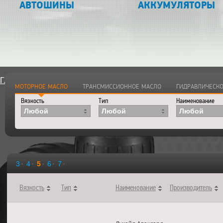
АВТОШИНЫ
АККУМУЛЯТОРЫ
Главная
>
Каталог
>
Смазочные материалы
>
Моторные ма
МОТОРНОЕ МАСЛО
ТРАНСМИССИОННОЕ МАСЛО
ГИДРАВЛИЧЕСКО
Вязкость
Тип
Наименование
Любой
Любой
Любой
3
4
5
6
7
Вязкость
Тип
Наименование
Производитель