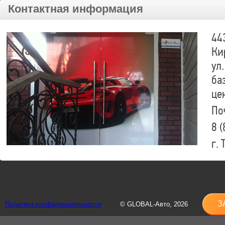
Контактная информация
44
Ки
ул.
ба
це
По
8 (
г.
8 (
sh
З
Политика конфиденциальности
© GLOBAL-Авто, 2026