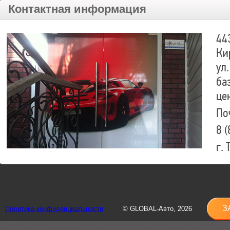
Контактная информация
44
Ки
ул.
ба
це
По
8 (
г.
8 (
sh
З
Политика конфиденциальности
© GLOBAL-Авто, 2026