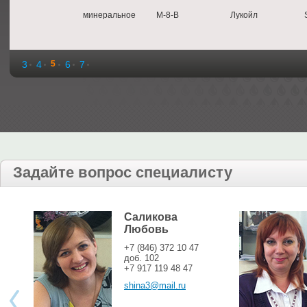
минеральное
М-8-B
Лукойл
3
4
5
6
7
Задайте вопрос специалисту
Саликова
Любовь
+7 (846) 372 10 47
доб. 102
+7 917 119 48 47
shina3@mail.ru