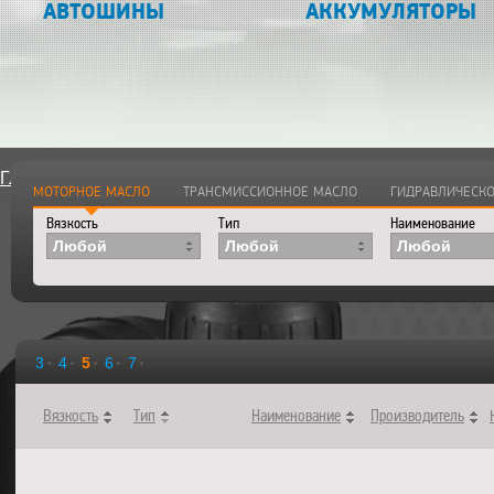
АВТОШИНЫ
АККУМУЛЯТОРЫ
Главная
>
Каталог
>
Смазочные материалы
>
Моторные ма
МОТОРНОЕ МАСЛО
ТРАНСМИССИОННОЕ МАСЛО
ГИДРАВЛИЧЕСКО
Вязкость
Тип
Наименование
Любой
Любой
Любой
3
4
5
6
7
Вязкость
Тип
Наименование
Производитель