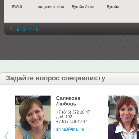
5W40
полусинтетика
Лукойл Люкс
Лукойл
1
2
3
4
5
Задайте вопрос специалисту
Саликова
Любовь
+7 (846) 372 10 47
доб. 102
+7 917 119 48 47
shina3@mail.ru