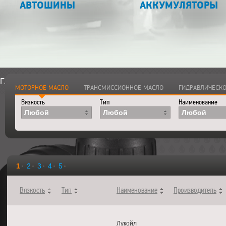
АВТОШИНЫ
АККУМУЛЯТОРЫ
Главная
>
Каталог
>
Смазочные материалы
>
Моторные ма
МОТОРНОЕ МАСЛО
ТРАНСМИССИОННОЕ МАСЛО
ГИДРАВЛИЧЕСКО
Вязкость
Тип
Наименование
Любой
Любой
Любой
1
2
3
4
5
Вязкость
Тип
Наименование
Производитель
Лукойл