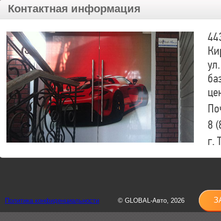
Контактная информация
44
Ки
ул.
ба
це
По
8 (
г.
8 (
sh
З
Политика конфиденциальности
© GLOBAL-Авто, 2026