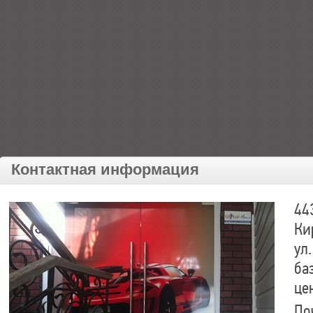
Контактная информация
44
Ки
ул.
ба
це
По