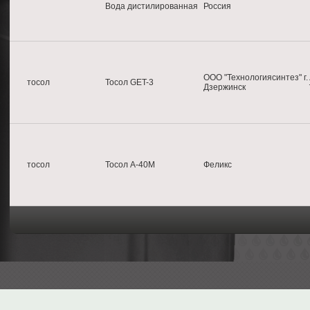
Вода дистилированная
Россия
ООО "Технологиясинтез" г.
тосол
Тосол GET-3
Дзержинск
тосол
Тосол А-40М
Феликс