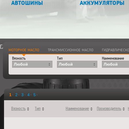
АВТОШИНЫ
АККУМУЛЯТОРЫ
Главная
>
Каталог
>
Смазочные материалы
>
Моторные ма
МОТОРНОЕ МАСЛО
ТРАНСМИССИОННОЕ МАСЛО
ГИДРАВЛИЧЕСКО
Вязкость
Тип
Наименование
Любой
Любой
Любой
1
2
3
4
5
Вязкость
Тип
Наименование
Производитель