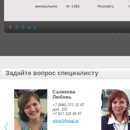
минеральное
М--14В2
Роснефть
1
2
3
4
5
Задайте вопрос специалисту
Саликова
Любовь
+7 (846) 372 10 47
доб. 102
+7 917 119 48 47
shina3@mail.ru