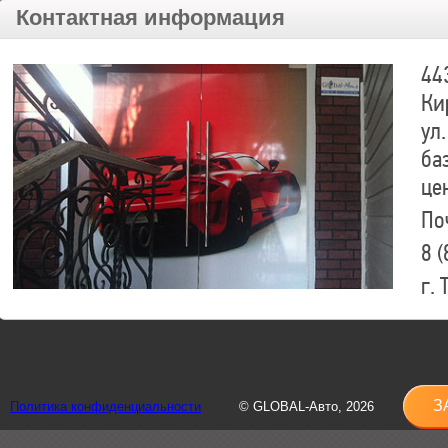
Контактная информация
44
Ки
ул.
ба
це
По
8 (
г.
8 (
sh
З
Политика конфиденциальности
© GLOBAL-Авто, 2026