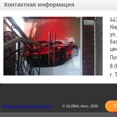
Контактная информация
44
Ки
ул.
ба
це
По
8 (
г.
8 (
sh
З
Политика конфиденциальности
© GLOBAL-Авто, 2026