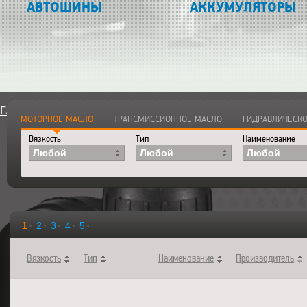
АВТОШИНЫ
АККУМУЛЯТОРЫ
Главная
>
Каталог
>
Смазочные материалы
>
Моторные ма
МОТОРНОЕ МАСЛО
ТРАНСМИССИОННОЕ МАСЛО
ГИДРАВЛИЧЕСКО
Вязкость
Тип
Наименование
Любой
Любой
Любой
1
2
3
4
5
Вязкость
Тип
Наименование
Производитель