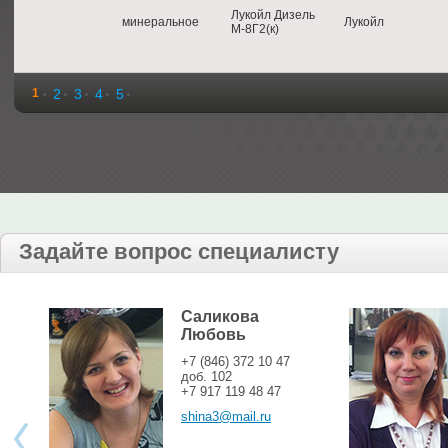
Лукойл Дизель
минеральное
Лукойл
М-8Г2(к)
1
2
3
4
5
Задайте вопрос специалисту
Саликова
Любовь
+7 (846) 372 10 47
доб. 102
+7 917 119 48 47
shina3@mail.ru