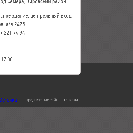
ород Самара, Кировский район
исное здание, центральный вход
а, а/я 2425
 • 221 74 94
17.00
Продвижение сайта GIPERIUM