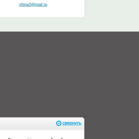
shina3@mail.ru
свернуть