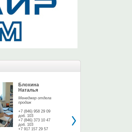
Блохина
Елина Мар
Наталья
Офис-менедж
Менеджер отдела
+7 (846) 958 9
продаж
доб. 113
+7 937 071 56
+7 (846) 958 29 09
доб. 103
shina3@mail.r
+7 (846) 373 10 47
доб. 103
+7 917 157 29 57