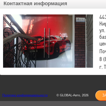
Контактная информация
44
Ки
ул.
ба
це
По
8 (
г.
8 (
sh
З
Политика конфиденциальности
© GLOBAL-Авто, 2026