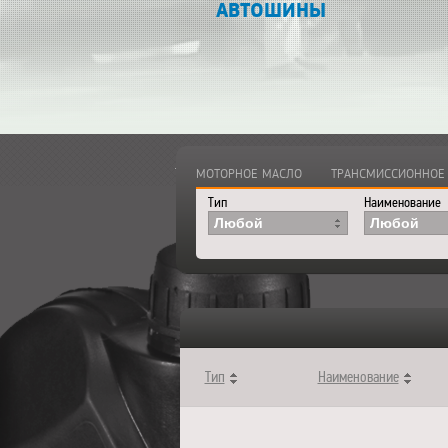
АВТОШИНЫ
Главная
>
Каталог
>
Смазочные ма
МОТОРНОЕ МАСЛО
ТРАНСМИССИОННОЕ
Тип
Наименование
Любой
Любой
Тип
Наименование