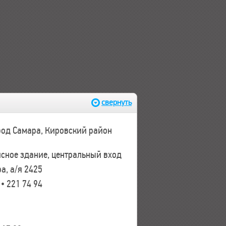
итриты, образующие
ия. Не содержат
акипь и выпадающих в
свернуть
ород Самара, Кировский район
исное здание, центральный вход
а, а/я 2425
 • 221 74 94