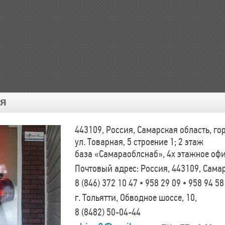
Не содержат амины и н
канцерогенные соединен
фосфатов, образующих н
осадок.
ия
443109, Россия, Самарская область, г
ул. Товарная, 5 строение 1; 2 этаж
база «Самараоблснаб», 4х этажное оф
Почтовый адрес: Россия, 443109, Самар
8 (846)
372 10 47 • 958 29 09 • 958 94 58
г. Тольятти, Обводное шоссе, 10,
8 (8482)
50-04-44