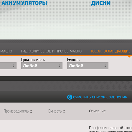
АККУМУЛЯТОРЫ
ДИСКИ
териалы
>
Моторные масла
>
Моторные масла
>
Тосол, охл
 МАСЛО
ГИДРАВЛИЧЕСКОЕ И ПРОЧЕЕ МАСЛО
ТОСОЛ, ОХЛАЖДАЮЩИЕ 
Производитель
Емкость
Любой
Любой
очистить список сравнения
Производитель
Емкость
Описание
Профессиональный тосол