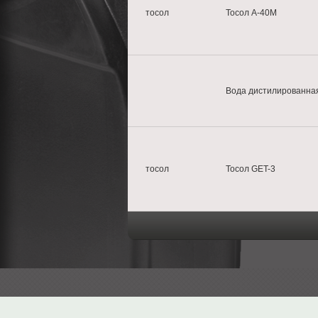
тосол
Тосол А-40М
Вода дистилированна
тосол
Тосол GET-3