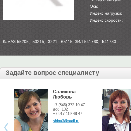
Ось:
Индекс нагрузки:
Индекс скорости:
КамАЗ-55205, -53215, -3221, -65115, ЗИЛ-541760, -541730
Задайте вопрос специалисту
Саликова
Любовь
+7 (846) 372 10 47
доб. 102
+7 917 119 48 47
shina3@mail.ru