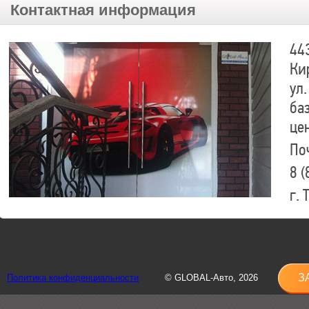
Контактная информация
44
Ки
ул.
ба
це
По
8 (
г.
8 (
sh
З
Политика конфиденциальности
© GLOBAL-Авто, 2026