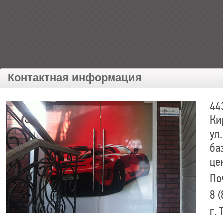
Контактная информация
44
Ки
ул.
ба
це
По
8 (
г.