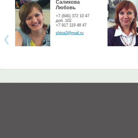
Саликова
Любовь
+7 (846) 372 10 47
доб. 102
+7 917 119 48 47
shina3@mail.ru