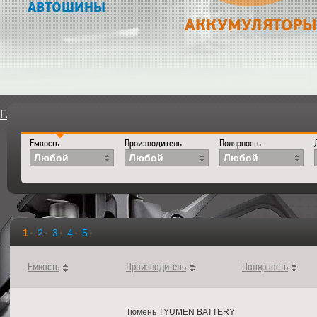
АВТОШИНЫ
АККУМУЛЯТОРЫ
Главная
>
Каталог
>
Аккумуляторы
>
АКБ
Ёмкость
Производитель
Полярность
Любой
Любой
Любой
1
2
3
4
5
Емкость
Производитель
Полярность
Тюмень TYUMEN BATTERY