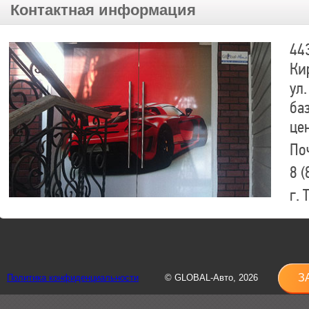
Контактная информация
44
Ки
ул.
ба
це
По
8 (
г.
8 (
sh
З
Политика конфиденциальности
© GLOBAL-Авто, 2026