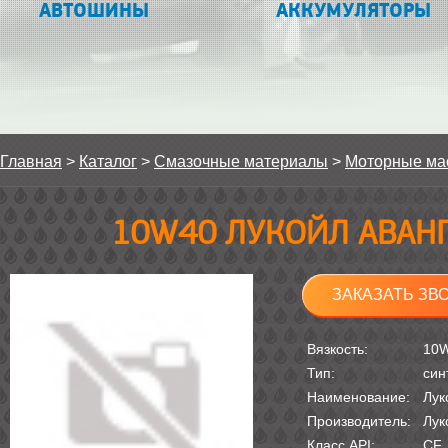
АВТОШИНЫ
АККУМУЛЯТОРЫ
Главная
>
Каталог
>
Смазочные материалы
>
Моторные ма
10W40 ЛУКОЙЛ АВАНГ
ЗАКАЗАТЬ ЗВ
Вязкость:
10
Тип:
син
Наименование:
Лук
Производитель:
Лук
Класс API:
CF