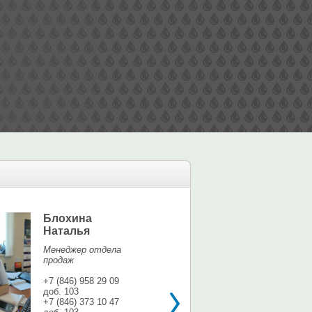
Блохина
Елина Мар
Наталья
Офис-менедж
Менеджер отдела
+7 (846) 958 9
продаж
доб. 113
+7 937 071 56
+7 (846) 958 29 09
доб. 103
shina3@mail.r
+7 (846) 373 10 47