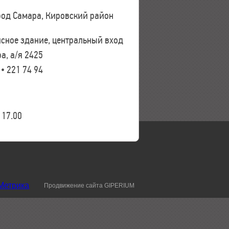
ород Самара, Кировский район
исное здание, центральный вход
а, а/я 2425
 • 221 74 94
17.00
Продвижение сайта GIPERIUM