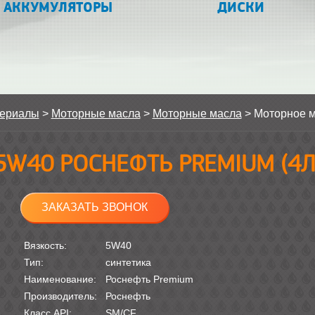
АККУМУЛЯТОРЫ
ДИСКИ
териалы
>
Моторные масла
>
Моторные масла
>
Моторное 
5W40 РОСНЕФТЬ PREMIUM (4Л
ЗАКАЗАТЬ ЗВОНОК
Вязкость:
5W40
Тип:
синтетика
Наименование:
Роснефть Premium
Производитель:
Роснефть
Класс API:
SM/CF