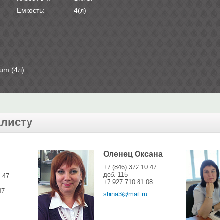
Емкость:
4(л)
um (4л)
алисту
Оленец Оксана
+7 (846) 372 10 47
доб. 115
0 47
+7 927 710 81 08
47
shina3@mail.ru