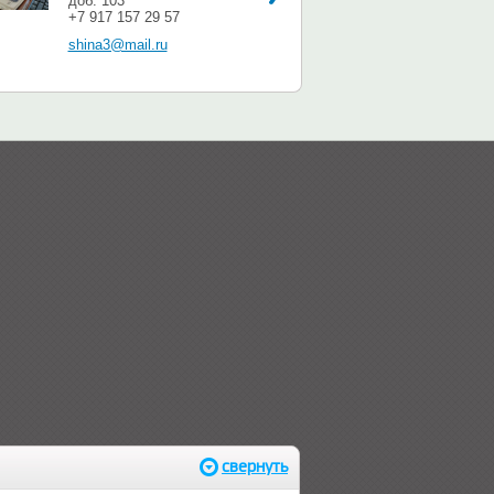
доб. 103
+7 917 157 29 57
shina3@mail.ru
свернуть