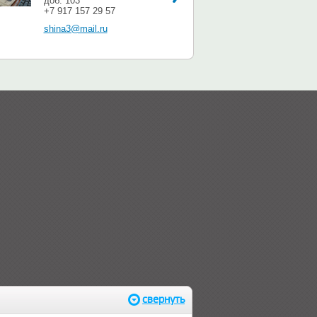
доб. 103
+7 917 157 29 57
shina3@mail.ru
свернуть