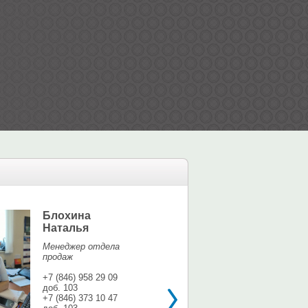
Блохина
Елина Мар
Наталья
Офис-менедж
Менеджер отдела
+7 (846) 958 9
продаж
доб. 113
+7 937 071 56
+7 (846) 958 29 09
доб. 103
shina3@mail.r
+7 (846) 373 10 47