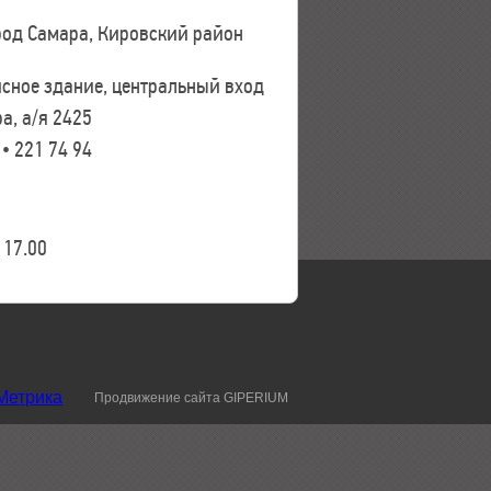
ород Самара, Кировский район
исное здание, центральный вход
а, а/я 2425
 • 221 74 94
17.00
Продвижение сайта GIPERIUM