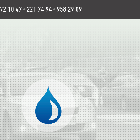
72 10 47
221 74 94
958 29 09
•
•