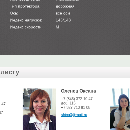
Тип протектора:
дорожная
Ось:
все оси
Индекс нагрузки:
145/143
Индекс скорости:
M
алисту
Оленец Оксана
+7 (846) 372 10 47
доб. 115
0 47
+7 927 710 81 08
47
shina3@mail.ru