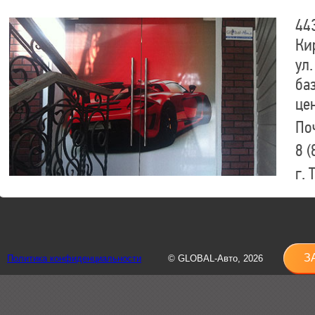
44
Ки
ул.
ба
це
По
8 (
г.
8 (
sh
З
Политика конфиденциальности
© GLOBAL-Авто, 2026