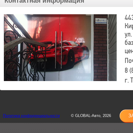
Контактная информация
44
Ки
ул.
ба
це
По
8 (
г.
8 (
sh
З
Политика конфиденциальности
© GLOBAL-Авто, 2026