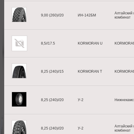
Алтайский
9,00 (260)//20
ИН-142БМ
комбинат
8,5//17.5
KORMORAN U
KORMORA
8,25 (240)//15
KORMORAN T
KORMORA
8,25 (240)//20
У-2
Нижнекамс
Алтайский
8,25 (240)//20
У-2
комбинат