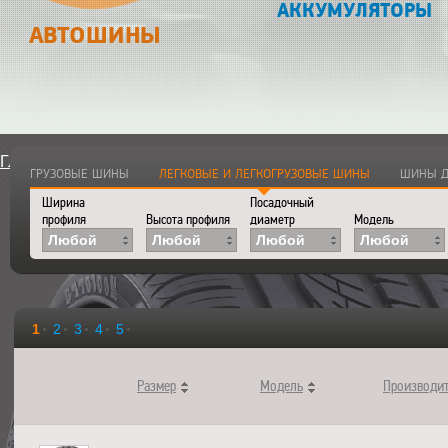
АККУМУЛЯТОРЫ
АВТОШИНЫ
Главная
>
Каталог
>
Автошины
ГРУЗОВЫЕ ШИНЫ
ЛЕГКОВЫЕ И ЛЕГКОГРУЗОВЫЕ ШИНЫ
ШИНЫ Д
Ширина
Посадочный
профиля
Высота профиля
диаметр
Модель
Любой
Любой
Любой
Любой
1
2
3
4
5
Размер
Модель
Производи