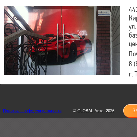
44
Ки
ул.
ба
це
По
8 (
г.
8 (
sh
З
Политика конфиденциальности
© GLOBAL-Авто, 2026