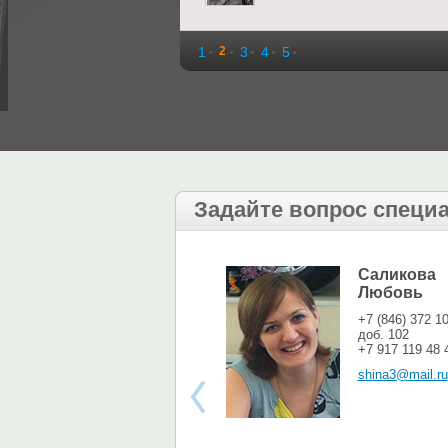
1
2
3
4
5
Задайте вопрос специ
Саликова
Любовь
+7 (846) 372 1
доб. 102
+7 917 119 48 
shina3@mail.ru