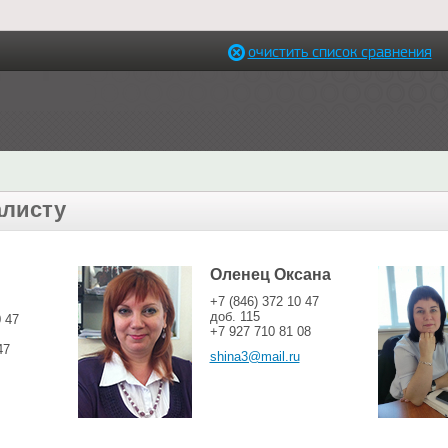
очистить список сравнения
алисту
Оленец Оксана
+7 (846) 372 10 47
доб. 115
0 47
+7 927 710 81 08
47
shina3@mail.ru