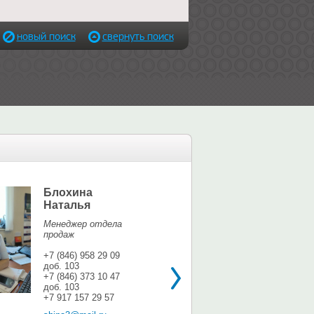
новый поиск
свернуть поиск
Блохина
Елина Мар
Наталья
Офис-менедж
Менеджер отдела
+7 (846) 958 9
продаж
доб. 113
+7 937 071 56
+7 (846) 958 29 09
доб. 103
shina3@mail.r
+7 (846) 373 10 47
доб. 103
+7 917 157 29 57