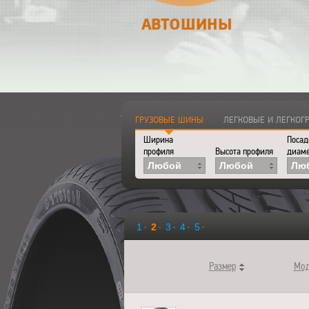
АВТОШИНЫ
Главная
>
Каталог
>
Автошины
ГРУЗОВЫЕ ШИНЫ
ЛЕГКОВЫЕ И ЛЕГКО
Ширина
Посад
профиля
Высота профиля
диаме
Любой
Любой
Лю
1
2
3
4
5
Размер
Мод