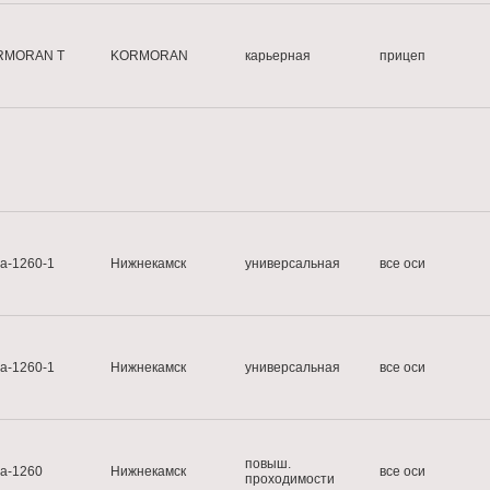
RMORAN T
KORMORAN
карьерная
прицеп
а-1260-1
Нижнекамск
универсальная
все оси
а-1260-1
Нижнекамск
универсальная
все оси
повыш.
а-1260
Нижнекамск
все оси
проходимости