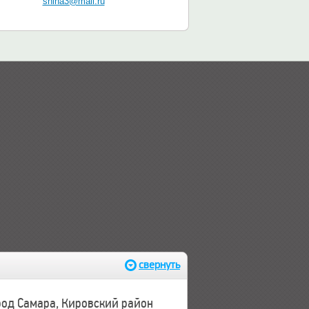
shina3@mail.ru
свернуть
ород Самара, Кировский район