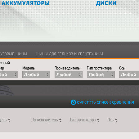
АККУМУЛЯТОРЫ
ДИСКИ
ГРУЗОВЫЕ ШИНЫ
ШИНЫ ДЛЯ СЕЛЬХОЗ И СПЕЦТЕХНИКИ
очный
тр
Модель
Производитель
Тип протектора
Ось
бой
Любой
Любой
Любой
Любой
очистить список сравнения
ель
Производитель
Тип протектора
Ось