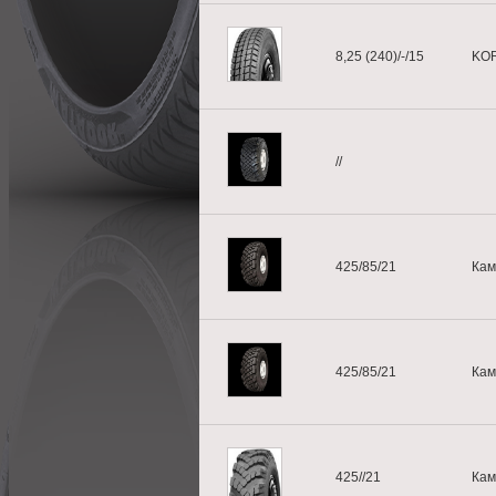
8,25 (240)/-/15
KO
//
425/85/21
Кам
425/85/21
Кам
425//21
Кам