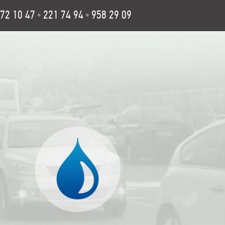
72 10 47
221 74 94
958 29 09
•
•