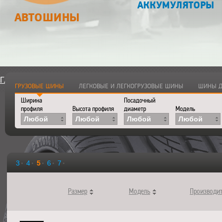
АККУМУЛЯТОРЫ
АВТОШИНЫ
Главная
>
Каталог
>
Автошины
ГРУЗОВЫЕ ШИНЫ
ЛЕГКОВЫЕ И ЛЕГКОГРУЗОВЫЕ ШИНЫ
ШИНЫ Д
Ширина
Посадочный
профиля
Высота профиля
диаметр
Модель
Любой
Любой
Любой
Любой
3
4
5
6
7
Размер
Модель
Производи