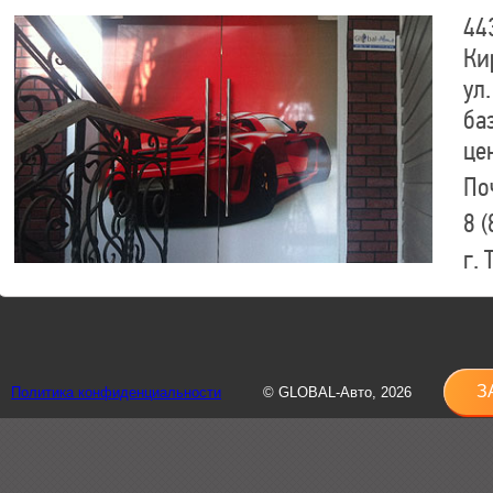
44
Ки
ул.
ба
це
По
8 (
г.
8 (
sh
З
Политика конфиденциальности
© GLOBAL-Авто, 2026