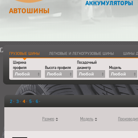
АККУМУЛЯТОРЫ
АВТОШИНЫ
Главная
>
Каталог
>
Автошины
ГРУЗОВЫЕ ШИНЫ
ЛЕГКОВЫЕ И ЛЕГКОГРУЗОВЫЕ ШИНЫ
ШИНЫ Д
Ширина
Посадочный
профиля
Высота профиля
диаметр
Модель
Любой
Любой
Любой
Любой
2
3
4
5
6
Размер
Модель
Производи