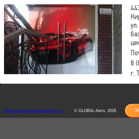
44
Ки
ул.
ба
це
По
8 (
г.
8 (
sh
З
Политика конфиденциальности
© GLOBAL-Авто, 2026