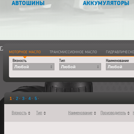
АВТОШИНЫ
АККУМУЛЯТОРЫ
Главная
>
Каталог
>
Смазочные материалы
>
Моторные ма
МОТОРНОЕ МАСЛО
ТРАНСМИССИОННОЕ МАСЛО
ГИДРАВЛИЧЕСКО
Вязкость
Тип
Наименование
Любой
Любой
Любой
1
2
3
4
5
Вязкость
Тип
Наименование
Производитель