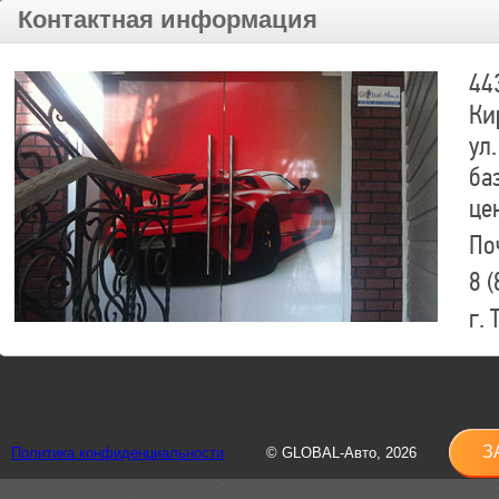
Контактная информация
44
Ки
ул.
ба
це
По
8 (
г.
8 (
sh
З
Политика конфиденциальности
© GLOBAL-Авто, 2026