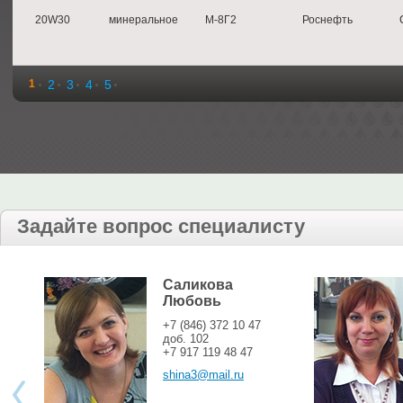
20W30
минеральное
М-8Г2
Роснефть
1
2
3
4
5
Задайте вопрос специалисту
Саликова
Любовь
+7 (846) 372 10 47
доб. 102
+7 917 119 48 47
shina3@mail.ru